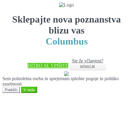
Sklepajte nova poznanstva
blizu vas
Columbus
Ste že včlanjeni?
HITRO SE VPIŠITE
prijavi se
Sem polnoletna oseba in sprejemam splošne pogoje in politiko
zasebnosti
Prekliči
V redu