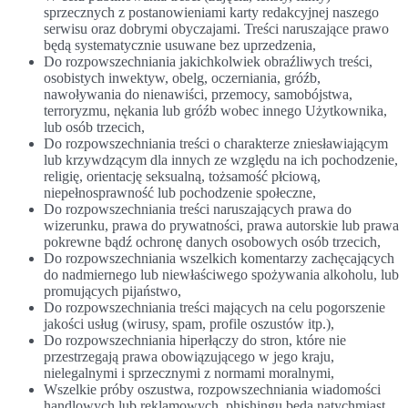
sprzecznych z postanowieniami karty redakcyjnej naszego
serwisu oraz dobrymi obyczajami. Treści naruszające prawo
będą systematycznie usuwane bez uprzedzenia,
Do rozpowszechniania jakichkolwiek obraźliwych treści,
osobistych inwektyw, obelg, oczerniania, gróźb,
nawoływania do nienawiści, przemocy, samobójstwa,
terroryzmu, nękania lub gróźb wobec innego Użytkownika,
lub osób trzecich,
Do rozpowszechniania treści o charakterze zniesławiającym
lub krzywdzącym dla innych ze względu na ich pochodzenie,
religię, orientację seksualną, tożsamość płciową,
niepełnosprawność lub pochodzenie społeczne,
Do rozpowszechniania treści naruszających prawa do
wizerunku, prawa do prywatności, prawa autorskie lub prawa
pokrewne bądź ochronę danych osobowych osób trzecich,
Do rozpowszechniania wszelkich komentarzy zachęcających
do nadmiernego lub niewłaściwego spożywania alkoholu, lub
promujących pijaństwo,
Do rozpowszechniania treści mających na celu pogorszenie
jakości usług (wirusy, spam, profile oszustów itp.),
Do rozpowszechniania hiperłączy do stron, które nie
przestrzegają prawa obowiązującego w jego kraju,
nielegalnymi i sprzecznymi z normami moralnymi,
Wszelkie próby oszustwa, rozpowszechniania wiadomości
handlowych lub reklamowych, phishingu będą natychmiast