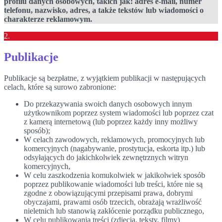
profilu danych osobowych, takich jak: adres e-mail, numer
telefonu, nazwisko, adres, a także tekstów lub wiadomości o
charakterze reklamowym.
2.
Publikacje
Publikacje są bezpłatne, z wyjątkiem publikacji w następujących
celach, które są surowo zabronione:
Do przekazywania swoich danych osobowych innym
użytkownikom poprzez system wiadomości lub poprzez czat
z kamerą internetową (lub poprzez każdy inny możliwy
sposób);
W celach zawodowych, reklamowych, promocyjnych lub
komercyjnych (nagabywanie, prostytucja, eskorta itp.) lub
odsyłających do jakichkolwiek zewnętrznych witryn
komercyjnych,
W celu zaszkodzenia komukolwiek w jakikolwiek sposób
poprzez publikowanie wiadomości lub treści, które nie są
zgodne z obowiązującymi przepisami prawa, dobrymi
obyczajami, prawami osób trzecich, obrażają wrażliwość
nieletnich lub stanowią zakłócenie porządku publicznego,
W celu publikowania treści (zdjęcia, teksty, filmy)